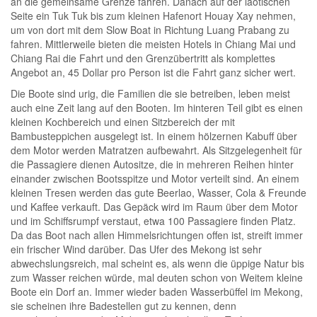
an die gemeinsame Grenze fahren. Danach auf der laotischen
Seite ein Tuk Tuk bis zum kleinen Hafenort Houay Xay nehmen,
um von dort mit dem Slow Boat in Richtung Luang Prabang zu
fahren. Mittlerweile bieten die meisten Hotels in Chiang Mai und
Chiang Rai die Fahrt und den Grenzübertritt als komplettes
Angebot an, 45 Dollar pro Person ist die Fahrt ganz sicher wert.
Die Boote sind urig, die Familien die sie betreiben, leben meist
auch eine Zeit lang auf den Booten. Im hinteren Teil gibt es einen
kleinen Kochbereich und einen Sitzbereich der mit
Bambusteppichen ausgelegt ist. In einem hölzernen Kabuff über
dem Motor werden Matratzen aufbewahrt. Als Sitzgelegenheit für
die Passagiere dienen Autositze, die in mehreren Reihen hinter
einander zwischen Bootsspitze und Motor verteilt sind. An einem
kleinen Tresen werden das gute Beerlao, Wasser, Cola & Freunde
und Kaffee verkauft. Das Gepäck wird im Raum über dem Motor
und im Schiffsrumpf verstaut, etwa 100 Passagiere finden Platz.
Da das Boot nach allen Himmelsrichtungen offen ist, streift immer
ein frischer Wind darüber. Das Ufer des Mekong ist sehr
abwechslungsreich, mal scheint es, als wenn die üppige Natur bis
zum Wasser reichen würde, mal deuten schon von Weitem kleine
Boote ein Dorf an. Immer wieder baden Wasserbüffel im Mekong,
sie scheinen ihre Badestellen gut zu kennen, denn