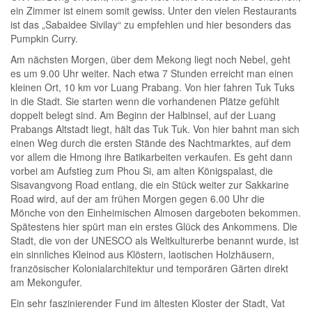
ein Zimmer ist einem somit gewiss. Unter den vielen Restaurants
ist das „Sabaidee Sivilay“ zu empfehlen und hier besonders das
Pumpkin Curry.
Am nächsten Morgen, über dem Mekong liegt noch Nebel, geht
es um 9.00 Uhr weiter. Nach etwa 7 Stunden erreicht man einen
kleinen Ort, 10 km vor Luang Prabang. Von hier fahren Tuk Tuks
in die Stadt. Sie starten wenn die vorhandenen Plätze gefühlt
doppelt belegt sind. Am Beginn der Halbinsel, auf der Luang
Prabangs Altstadt liegt, hält das Tuk Tuk. Von hier bahnt man sich
einen Weg durch die ersten Stände des Nachtmarktes, auf dem
vor allem die Hmong ihre Batikarbeiten verkaufen. Es geht dann
vorbei am Aufstieg zum Phou Si, am alten Königspalast, die
Sisavangvong Road entlang, die ein Stück weiter zur Sakkarine
Road wird, auf der am frühen Morgen gegen 6.00 Uhr die
Mönche von den Einheimischen Almosen dargeboten bekommen.
Spätestens hier spürt man ein erstes Glück des Ankommens. Die
Stadt, die von der UNESCO als Weltkulturerbe benannt wurde, ist
ein sinnliches Kleinod aus Klöstern, laotischen Holzhäusern,
französischer Kolonialarchitektur und temporären Gärten direkt
am Mekongufer.
Ein sehr faszinierender Fund im ältesten Kloster der Stadt, Vat