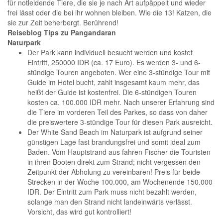
für notleidende Tiere, die sie je nach Art aufpäppelt und wieder
frei lässt oder die bei ihr wohnen bleiben. Wie die 13! Katzen, die
sie zur Zeit beherbergt. Berührend!
Reiseblog Tips zu Pangandaran
Naturpark
Der Park kann individuell besucht werden und kostet
Eintritt, 250000 IDR (ca. 17 Euro). Es werden 3- und 6-
stündige Touren angeboten. Wer eine 3-stündige Tour mit
Guide im Hotel bucht, zahlt insgesamt kaum mehr, das
heißt der Guide ist kostenfrei. Die 6-stündigen Touren
kosten ca. 100.000 IDR mehr. Nach unserer Erfahrung sind
die Tiere im vorderen Teil des Parkes, so dass von daher
die preiswertere 3-stündige Tour für diesen Park ausreicht.
Der White Sand Beach im Naturpark ist aufgrund seiner
günstigen Lage fast brandungsfrei und somit ideal zum
Baden. Vom Hauptstrand aus fahren Fischer die Touristen
in ihren Booten direkt zum Strand; nicht vergessen den
Zeitpunkt der Abholung zu vereinbaren! Preis für beide
Strecken in der Woche 100.000, am Wochenende 150.000
IDR. Der Eintritt zum Park muss nicht bezahlt werden,
solange man den Strand nicht landeinwärts verlässt.
Vorsicht, das wird gut kontrolliert!