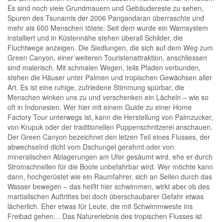
Es sind noch viele Grundmauern und Gebäudereste zu sehen,
Spuren des Tsunamis der 2006 Pangandaran überraschte und
mehr als 600 Menschen tötete. Seit dem wurde ein Warnsystem
installiert und in Küstennähe stehen überall Schilder, die
Fluchtwege anzeigen. Die Siedlungen, die sich auf dem Weg zum
Green Canyon, einer weiteren Touristenattraktion, anschliessen
sind malerisch. Mit schmalen Wegen, teils Pfaden verbunden,
stehen die Häuser unter Palmen und tropischen Gewächsen aller
Art. Es ist eine ruhige, zufriedene Stimmung spürbar, die
Menschen winken uns zu und verschenken ein Lächeln – wie so
oft in Indonesien. Wer hier mit einem Guide zu einer Home
Factory Tour unterwegs ist, kann die Herstellung von Palmzucker,
von Krupuk oder der traditionellen Puppenschnitzerei anschauen.
Der Green Canyon bezeichnet den letzen Teil eines Flusses, der
abwechselnd dicht vom Dschungel gerahmt oder von
mineralischen Ablagerungen am Ufer gesäumt wird, ehe er durch
Stromschnellen für die Boote unbefahrbar wird. Wer möchte kann
dann, hochgerüstet wie ein Raumfahrer, sich an Seilen durch das
Wasser bewegen – das heißt hier schwimmen, wirkt aber ob des
martialischen Auftrittes bei doch überschaubarer Gefahr etwas
lächerlich. Eher etwas für Leute, die mit Schwimmweste ins
Freibad gehen… Das Naturerlebnis des tropischen Flusses ist