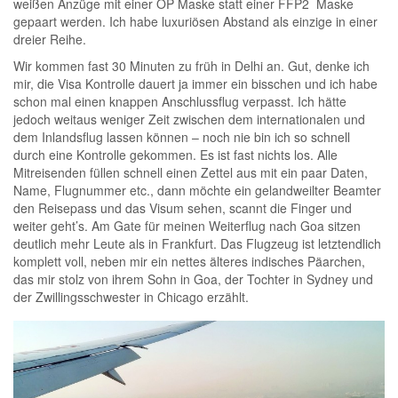
weißen Anzüge mit einer OP Maske statt einer FFP2 Maske
gepaart werden. Ich habe luxuriösen Abstand als einzige in einer
dreier Reihe.
Wir kommen fast 30 Minuten zu früh in Delhi an. Gut, denke ich
mir, die Visa Kontrolle dauert ja immer ein bisschen und ich habe
schon mal einen knappen Anschlussflug verpasst. Ich hätte
jedoch weitaus weniger Zeit zwischen dem internationalen und
dem Inlandsflug lassen können – noch nie bin ich so schnell
durch eine Kontrolle gekommen. Es ist fast nichts los. Alle
Mitreisenden füllen schnell einen Zettel aus mit ein paar Daten,
Name, Flugnummer etc., dann möchte ein gelandweilter Beamter
den Reisepass und das Visum sehen, scannt die Finger und
weiter geht’s. Am Gate für meinen Weiterflug nach Goa sitzen
deutlich mehr Leute als in Frankfurt. Das Flugzeug ist letztendlich
komplett voll, neben mir ein nettes älteres indisches Päarchen,
das mir stolz von ihrem Sohn in Goa, der Tochter in Sydney und
der Zwillingsschwester in Chicago erzählt.