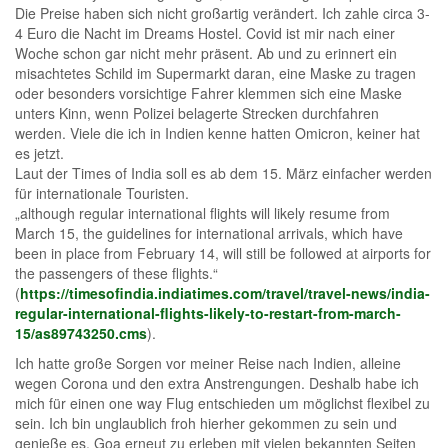
Die Preise haben sich nicht großartig verändert. Ich zahle circa 3-
4 Euro die Nacht im Dreams Hostel. Covid ist mir nach einer
Woche schon gar nicht mehr präsent. Ab und zu erinnert ein
misachtetes Schild im Supermarkt daran, eine Maske zu tragen
oder besonders vorsichtige Fahrer klemmen sich eine Maske
unters Kinn, wenn Polizei belagerte Strecken durchfahren
werden. Viele die ich in Indien kenne hatten Omicron, keiner hat
es jetzt.
Laut der Times of India soll es ab dem 15. März einfacher werden
für internationale Touristen.
„although regular international flights will likely resume from
March 15, the guidelines for international arrivals, which have
been in place from February 14, will still be followed at airports for
the passengers of these flights.“
(
https://timesofindia.indiatimes.com/travel/travel-news/india-
regular-international-flights-likely-to-restart-from-march-
15/as89743250.cms
).
Ich hatte große Sorgen vor meiner Reise nach Indien, alleine
wegen Corona und den extra Anstrengungen. Deshalb habe ich
mich für einen one way Flug entschieden um möglichst flexibel zu
sein. Ich bin unglaublich froh hierher gekommen zu sein und
genieße es, Goa erneut zu erleben mit vielen bekannten Seiten