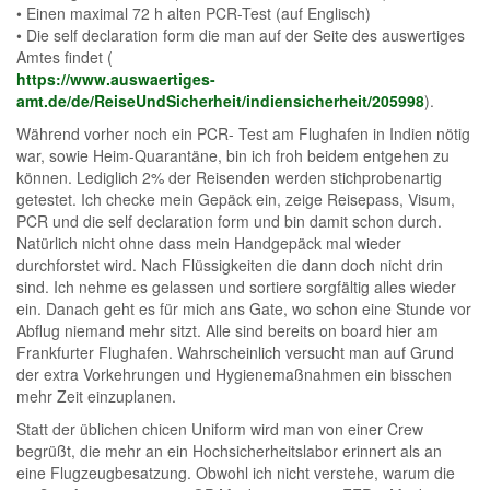
• Einen maximal 72 h alten PCR-Test (auf Englisch)
• Die self declaration form die man auf der Seite des auswertiges
Amtes findet (
https://www.auswaertiges-
amt.de/de/ReiseUndSicherheit/indiensicherheit/205998
).
Während vorher noch ein PCR- Test am Flughafen in Indien nötig
war, sowie Heim-Quarantäne, bin ich froh beidem entgehen zu
können. Lediglich 2% der Reisenden werden stichprobenartig
getestet. Ich checke mein Gepäck ein, zeige Reisepass, Visum,
PCR und die self declaration form und bin damit schon durch.
Natürlich nicht ohne dass mein Handgepäck mal wieder
durchforstet wird. Nach Flüssigkeiten die dann doch nicht drin
sind. Ich nehme es gelassen und sortiere sorgfältig alles wieder
ein. Danach geht es für mich ans Gate, wo schon eine Stunde vor
Abflug niemand mehr sitzt. Alle sind bereits on board hier am
Frankfurter Flughafen. Wahrscheinlich versucht man auf Grund
der extra Vorkehrungen und Hygienemaßnahmen ein bisschen
mehr Zeit einzuplanen.
Statt der üblichen chicen Uniform wird man von einer Crew
begrüßt, die mehr an ein Hochsicherheitslabor erinnert als an
eine Flugzeugbesatzung. Obwohl ich nicht verstehe, warum die