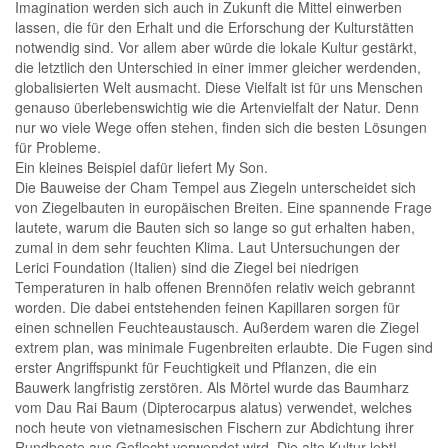
Imagination werden sich auch in Zukunft die Mittel einwerben
lassen, die für den Erhalt und die Erforschung der Kulturstätten
notwendig sind. Vor allem aber würde die lokale Kultur gestärkt,
die letztlich den Unterschied in einer immer gleicher werdenden,
globalisierten Welt ausmacht. Diese Vielfalt ist für uns Menschen
genauso überlebenswichtig wie die Artenvielfalt der Natur. Denn
nur wo viele Wege offen stehen, finden sich die besten Lösungen
für Probleme.
Ein kleines Beispiel dafür liefert My Son.
Die Bauweise der Cham Tempel aus Ziegeln unterscheidet sich
von Ziegelbauten in europäischen Breiten. Eine spannende Frage
lautete, warum die Bauten sich so lange so gut erhalten haben,
zumal in dem sehr feuchten Klima. Laut Untersuchungen der
Lerici Foundation (Italien) sind die Ziegel bei niedrigen
Temperaturen in halb offenen Brennöfen relativ weich gebrannt
worden. Die dabei entstehenden feinen Kapillaren sorgen für
einen schnellen Feuchteaustausch. Außerdem waren die Ziegel
extrem plan, was minimale Fugenbreiten erlaubte. Die Fugen sind
erster Angriffspunkt für Feuchtigkeit und Pflanzen, die ein
Bauwerk langfristig zerstören. Als Mörtel wurde das Baumharz
vom Dau Rai Baum (Dipterocarpus alatus) verwendet, welches
noch heute von vietnamesischen Fischern zur Abdichtung ihrer
Rundboote aus Geflecht verwendet wird. Die alte Kultur lebt!