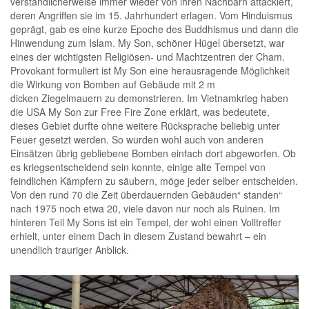
verständlicherweise immer wieder von ihren Nachbarn attackiert,
deren Angriffen sie im 15. Jahrhundert erlagen. Vom Hinduismus
geprägt, gab es eine kurze Epoche des Buddhismus und dann die
Hinwendung zum Islam. My Son, schöner Hügel übersetzt, war
eines der wichtigsten Religiösen- und Machtzentren der Cham.
Provokant formuliert ist My Son eine herausragende Möglichkeit
die Wirkung von Bomben auf Gebäude mit 2 m
dicken Ziegelmauern zu demonstrieren. Im Vietnamkrieg haben
die USA My Son zur Free Fire Zone erklärt, was bedeutete,
dieses Gebiet durfte ohne weitere Rücksprache beliebig unter
Feuer gesetzt werden. So wurden wohl auch von anderen
Einsätzen übrig gebliebene Bomben einfach dort abgeworfen. Ob
es kriegsentscheidend sein konnte, einige alte Tempel von
feindlichen Kämpfern zu säubern, möge jeder selber entscheiden.
Von den rund 70 die Zeit überdauernden Gebäuden“ standen“
nach 1975 noch etwa 20, viele davon nur noch als Ruinen. Im
hinteren Teil My Sons ist ein Tempel, der wohl einen Volltreffer
erhielt, unter einem Dach in diesem Zustand bewahrt – ein
unendlich trauriger Anblick.
.